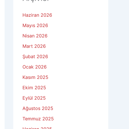
Haziran 2026
Mayıs 2026
Nisan 2026
Mart 2026
Şubat 2026
Ocak 2026
Kasım 2025
Ekim 2025
Eylül 2025
Ağustos 2025
Temmuz 2025