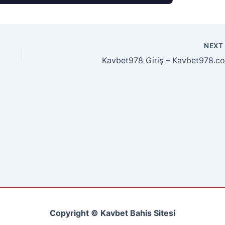
NEX
Kavbet978 Giriş – Kavbet978.c
Copyright © Kavbet Bahis Sitesi