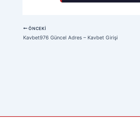
ÖNCEKI
Kavbet976 Güncel Adres – Kavbet Girişi