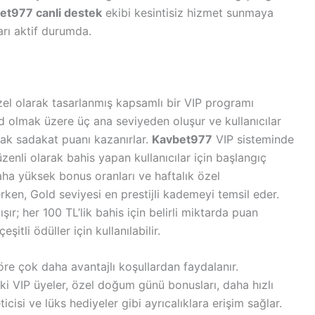
et977 canli destek
ekibi kesintisiz hizmet sunmaya
rı aktif durumda.
zel olarak tasarlanmış kapsamlı bir VIP programı
d olmak üzere üç ana seviyeden oluşur ve kullanıcılar
rak sadakat puanı kazanırlar.
Kavbet977
VIP sisteminde
zenli olarak bahis yapan kullanıcılar için başlangıç
daha yüksek bonus oranları ve haftalık özel
en, Gold seviyesi en prestijli kademeyi temsil eder.
şır; her 100 TL’lik bahis için belirli miktarda puan
itli ödüller için kullanılabilir.
öre çok daha avantajlı koşullardan faydalanır.
i VIP üyeler, özel doğum günü bonusları, daha hızlı
cisi ve lüks hediyeler gibi ayrıcalıklara erişim sağlar.