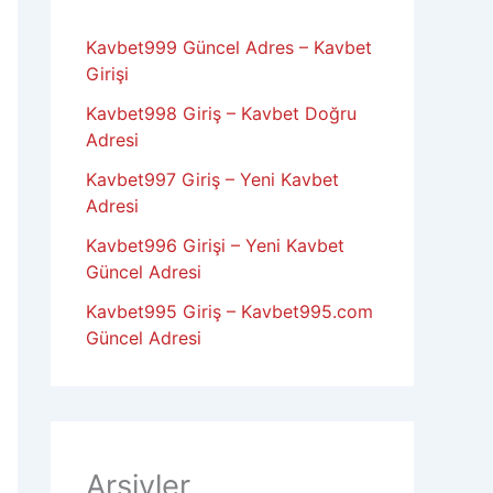
Kavbet999 Güncel Adres – Kavbet
Girişi
Kavbet998 Giriş – Kavbet Doğru
Adresi
Kavbet997 Giriş – Yeni Kavbet
Adresi
Kavbet996 Girişi – Yeni Kavbet
Güncel Adresi
Kavbet995 Giriş – Kavbet995.com
Güncel Adresi
Arşivler