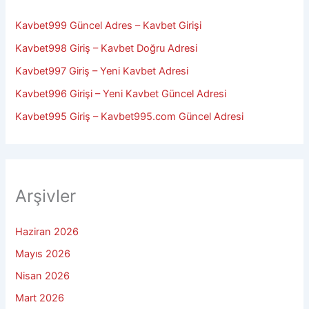
Kavbet999 Güncel Adres – Kavbet Girişi
Kavbet998 Giriş – Kavbet Doğru Adresi
Kavbet997 Giriş – Yeni Kavbet Adresi
Kavbet996 Girişi – Yeni Kavbet Güncel Adresi
Kavbet995 Giriş – Kavbet995.com Güncel Adresi
Arşivler
Haziran 2026
Mayıs 2026
Nisan 2026
Mart 2026