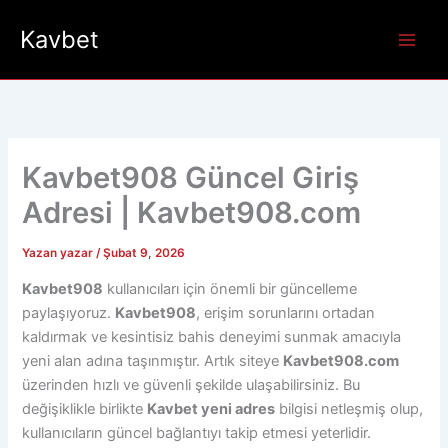
İçeriğe
Kavbet
atla
Kavbet908 Güncel Giriş
Adresi | Kavbet908.com
Yazan
yazar
/
Şubat 9, 2026
Kavbet908
kullanıcıları için önemli bir güncelleme
paylaşıyoruz.
Kavbet908
, erişim sorunlarını ortadan
kaldırmak ve kesintisiz bahis deneyimi sunmak amacıyla
yeni alan adına taşınmıştır. Artık siteye
Kavbet908.com
üzerinden hızlı ve güvenli şekilde ulaşabilirsiniz. Bu
değişiklikle birlikte
Kavbet yeni adres
bilgisi netleşmiş olup,
kullanıcıların güncel bağlantıyı takip etmesi yeterlidir.