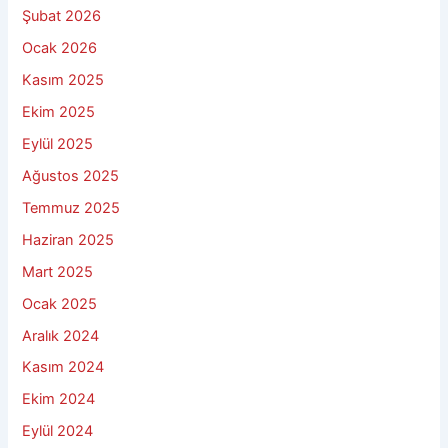
Şubat 2026
Ocak 2026
Kasım 2025
Ekim 2025
Eylül 2025
Ağustos 2025
Temmuz 2025
Haziran 2025
Mart 2025
Ocak 2025
Aralık 2024
Kasım 2024
Ekim 2024
Eylül 2024