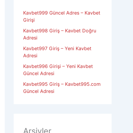
Kavbet999 Güncel Adres – Kavbet
Girişi
Kavbet998 Giriş – Kavbet Doğru
Adresi
Kavbet997 Giriş – Yeni Kavbet
Adresi
Kavbet996 Girişi – Yeni Kavbet
Güncel Adresi
Kavbet995 Giriş – Kavbet995.com
Güncel Adresi
Arşivler