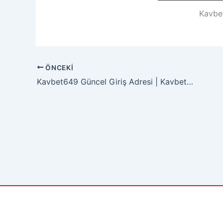
Kavbet
ÖNCEKI
Kavbet649 Güncel Giriş Adresi | Kavbet649.com