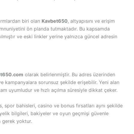
formlardan biri olan
Kavbet650
, altyapısını ve erişim
 memnuniyetini ön planda tutmaktadır. Bu kapsamda
lmıştır ve eski linkler yerine yalnızca güncel adresin
et650.com
olarak belirlenmiştir. Bu adres üzerinden
 ve kampanyalara sorunsuz şekilde erişebilir. Yeni alan
am uyumludur ve hızlı açılma süresiyle dikkat çeker.
, spor bahisleri, casino ve bonus fırsatları aynı şekilde
lik bilgileri, bakiyeler ve oyun geçmişi güvenle
a gerek yoktur.