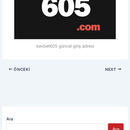
kavbet605 güncel giriş adresi
ÖNCEKI
NEXT
Ara
Ara