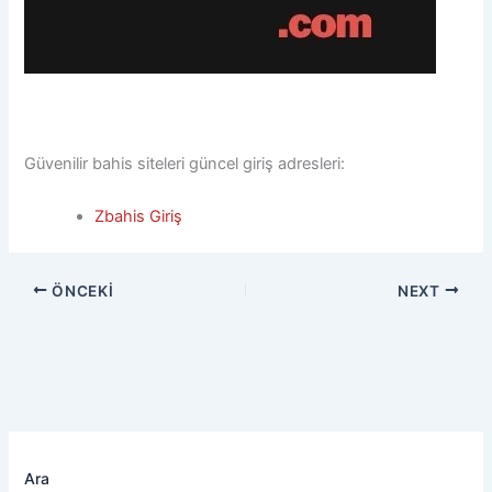
Güvenilir bahis siteleri güncel giriş adresleri:
Zbahis Giriş
ÖNCEKI
NEXT
Ara