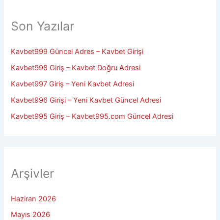
Son Yazılar
Kavbet999 Güncel Adres – Kavbet Girişi
Kavbet998 Giriş – Kavbet Doğru Adresi
Kavbet997 Giriş – Yeni Kavbet Adresi
Kavbet996 Girişi – Yeni Kavbet Güncel Adresi
Kavbet995 Giriş – Kavbet995.com Güncel Adresi
Arşivler
Haziran 2026
Mayıs 2026