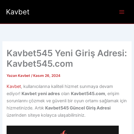
İçeriğe
Kavbet
atla
Kavbet545 Yeni Giriş Adresi:
Kavbet545.com
Yazan
Kavbet
/
Kasım 26, 2024
Kavbet
, kullanıcılarına kaliteli hizmet sunmaya devam
ediyor!
Kavbet yeni adres
olan
Kavbet545.com
, erişim
sorunlarını çözmek ve güvenli bir oyun ortamı sağlamak için
hizmetinizde. Artık
Kavbet545 Güncel Giriş Adresi
üzerinden siteye kolayca ulaşabilirsiniz.