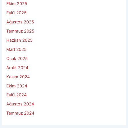
Ekim 2025
Eylül 2025
Ağustos 2025
Temmuz 2025
Haziran 2025
Mart 2025
Ocak 2025
Aralık 2024
Kasım 2024
Ekim 2024
Eylül 2024
Ağustos 2024
Temmuz 2024