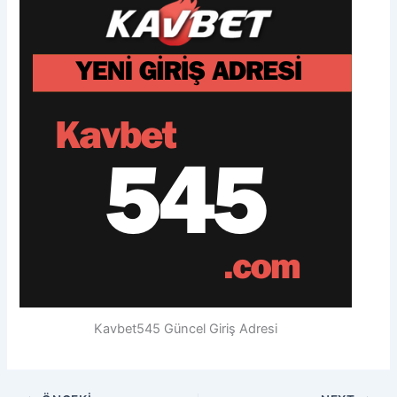
Kavbet545 Güncel Giriş Adresi