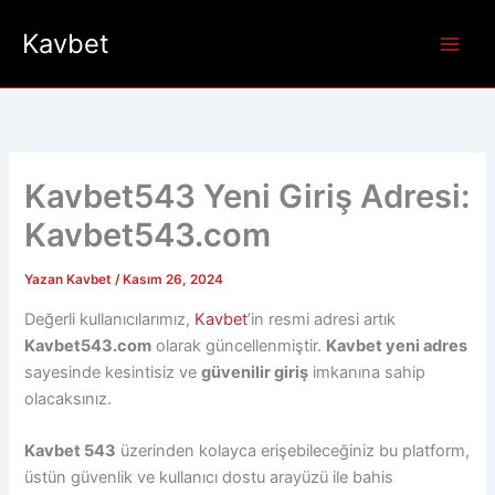
İçeriğe
Kavbet
atla
Kavbet543 Yeni Giriş Adresi:
Kavbet543.com
Yazan
Kavbet
/
Kasım 26, 2024
Değerli kullanıcılarımız,
Kavbet
’in resmi adresi artık
Kavbet543.com
olarak güncellenmiştir.
Kavbet yeni adres
sayesinde kesintisiz ve
güvenilir giriş
imkanına sahip
olacaksınız.
Kavbet 543
üzerinden kolayca erişebileceğiniz bu platform,
üstün güvenlik ve kullanıcı dostu arayüzü ile bahis